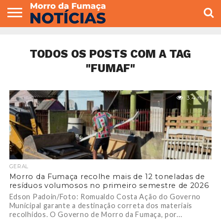
COLUNISTAS
VARIEDADES
ECONOMIA
POLITICA
ESPORTE
CÂMARA DE
GERAL
CONTATO
VEREADORES
TODOS OS POSTS COM A TAG
"FUMAF"
3.4 mil
GERAL
Morro da Fumaça recolhe mais de 12 toneladas de
resíduos volumosos no primeiro semestre de 2026
Edson Padoin/Foto: Romualdo Costa Ação do Governo
Municipal garante a destinação correta dos materiais
recolhidos. O Governo de Morro da Fumaça, por...