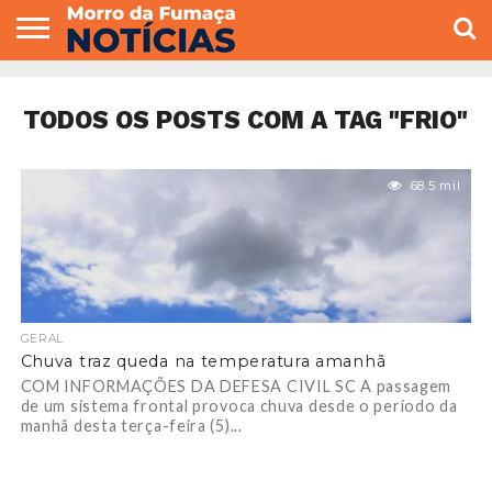
COLUNISTAS
VARIEDADES
ECONOMIA
POLITICA
ESPORTE
CÂMARA DE
GERAL
CONTATO
VEREADORES
TODOS OS POSTS COM A TAG "FRIO"
68.5 mil
GERAL
Chuva traz queda na temperatura amanhã
COM INFORMAÇÕES DA DEFESA CIVIL SC A passagem
de um sistema frontal provoca chuva desde o período da
manhã desta terça-feira (5)...