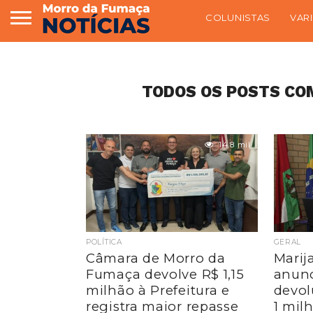
COLUNISTAS
VAR
TODOS OS POSTS COM
14.8 mil
POLÍTICA
GERAL
Câmara de Morro da
Marij
Fumaça devolve R$ 1,15
anunc
milhão à Prefeitura e
devol
registra maior repasse
1 mil