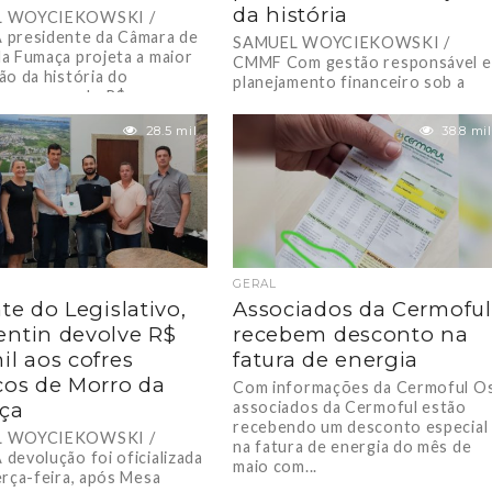
da história
L WOYCIEKOWSKI /
presidente da Câmara de
SAMUEL WOYCIEKOWSKI /
a Fumaça projeta a maior
CMMF Com gestão responsável e
ão da história do
planejamento financeiro sob a
o, superando R$...
presidência de Marijane Felippe a
câmara já economizou oitocento
28.5 mil
38.8 mil
mil...
GERAL
nte do Legislativo,
Associados da Cermoful
ntin devolve R$
recebem desconto na
il aos cofres
fatura de energia
cos de Morro da
Com informações da Cermoful O
ça
associados da Cermoful estão
recebendo um desconto especial
L WOYCIEKOWSKI /
na fatura de energia do mês de
devolução foi oficializada
maio com...
erça-feira, após Mesa