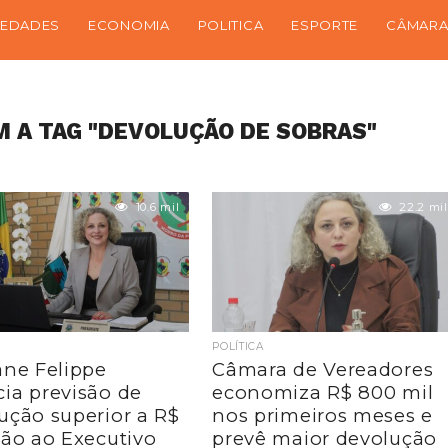
IEDADES
ECONOMIA
POLITICA
ESPORTE
CÂMARA
 A TAG "DEVOLUÇÃO DE SOBRAS"
10.6 mil
22.2 mil
POLÍTICA
ane Felippe
Câmara de Vereadores
ia previsão de
economiza R$ 800 mil
ução superior a R$
nos primeiros meses e
hão ao Executivo
prevê maior devolução