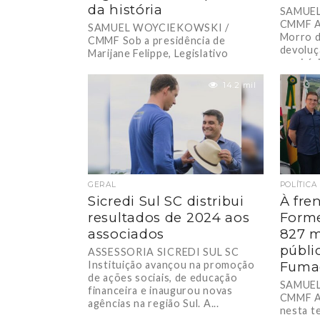
da história
SAMUE
CMMF A 
SAMUEL WOYCIEKOWSKI /
Morro d
CMMF Sob a presidência de
devoluç
Marijane Felippe, Legislativo
municípi
encerra 2025 com a maior
devolução de recursos já
14.2 mil
registrada, resultado...
GERAL
POLÍTICA
Sicredi Sul SC distribui
À fre
resultados de 2024 aos
Forme
associados
827 m
públi
ASSESSORIA SICREDI SUL SC
Instituição avançou na promoção
Fuma
de ações sociais, de educação
SAMUE
financeira e inaugurou novas
CMMF A 
agências na região Sul. A...
nesta t