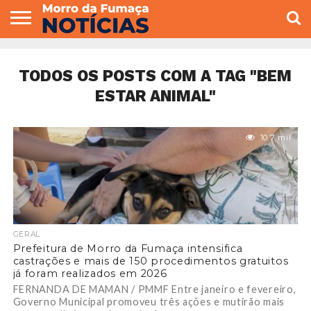
COLUNISTAS
VARIEDADES
ECONOMIA
POLITICA
ESPORTE
CÂMARA DE
GERAL
CONTATO
VEREADORES
TODOS OS POSTS COM A TAG "BEM
ESTAR ANIMAL"
10.7 mil
GERAL
Prefeitura de Morro da Fumaça intensifica
castrações e mais de 150 procedimentos gratuitos
já foram realizados em 2026
FERNANDA DE MAMAN / PMMF Entre janeiro e fevereiro,
Governo Municipal promoveu três ações e mutirão mais