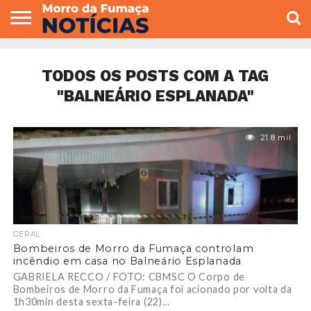
COLUNISTAS
VARIEDADES
ECONOMIA
POLITICA
ESPORTE
CÂMARA DE
GERAL
CONTATO
VEREADORES
TODOS OS POSTS COM A TAG
"BALNEÁRIO ESPLANADA"
21.8 mil
GERAL
Bombeiros de Morro da Fumaça controlam
incêndio em casa no Balneário Esplanada
GABRIELA RECCO / FOTO: CBMSC O Corpo de
Bombeiros de Morro da Fumaça foi acionado por volta da
1h30min desta sexta-feira (22)...