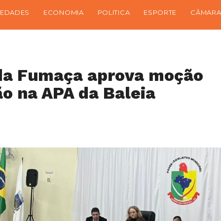
IEDADES
ECONOMIA
POLITICA
ESPORTE
CÂMARA
da Fumaça aprova moção
ão na APA da Baleia