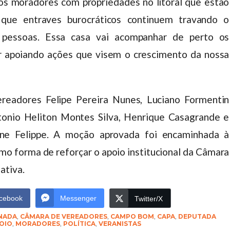
s moradores com propriedades no litoral que estão
 que entraves burocráticos continuem travando o
 pessoas. Essa casa vai acompanhar de perto os
r apoiando ações que visem o crescimento da nossa
readores Felipe Pereira Nunes, Luciano Formentin
ntonio Heliton Montes Silva, Henrique Casagrande e
ane Felippe. A moção aprovada foi encaminhada à
o forma de reforçar o apoio institucional da Câmara
ativa.
cebook
Messenger
Twitter/X
NADA
,
CÂMARA DE VEREADORES
,
CAMPO BOM
,
CAPA
,
DEPUTADA
OIO
,
MORADORES
,
POLÍTICA
,
VERANISTAS