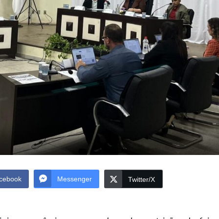
cebook
Messenger
Twitter/X