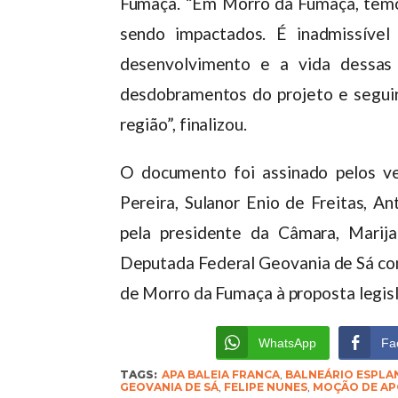
Fumaça. “Em Morro da Fumaça, temo
sendo impactados. É inadmissível
desenvolvimento e a vida dessas
desdobramentos do projeto e segui
região”, finalizou.
O documento foi assinado pelos ve
Pereira, Sulanor Enio de Freitas, A
pela presidente da Câmara, Marij
Deputada Federal Geovania de Sá com
de Morro da Fumaça à proposta legisl
WhatsApp
Fa
TAGS:
APA BALEIA FRANCA
,
BALNEÁRIO ESPLA
GEOVANIA DE SÁ
,
FELIPE NUNES
,
MOÇÃO DE AP