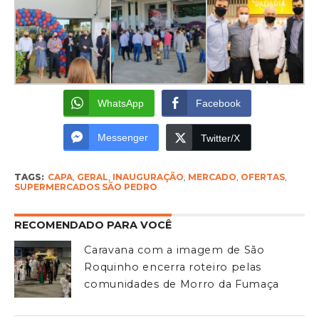
WhatsApp
Facebook
Messenger
Twitter/X
TAGS:
CAPA
,
GERAL
,
INAUGURAÇÃO
,
MERCADO
,
OFERTAS
,
SUPERMERCADOS SÃO PEDRO
RECOMENDADO PARA VOCÊ
Caravana com a imagem de São
Roquinho encerra roteiro pelas
comunidades de Morro da Fumaça