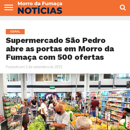
COLUNISTAS
VARIEDADES
ECONOMIA
POLITICA
ESPORTE
CÂMARA DE
GERAL
CONTATO
VEREADORES
GERAL
Supermercado São Pedro
abre as portas em Morro da
Fumaça com 500 ofertas
Postado em
1 de setembro de 2021