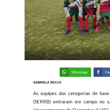
WhatsApp
Fa
GABRIELA RECCO
As equipes das categorias de base
(SERRB) entraram em campo no sá
Urussanguense de Desportos (LUD).