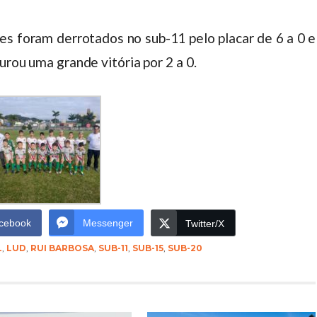
 foram derrotados no sub-11 pelo placar de 6 a 0 e
urou uma grande vitória por 2 a 0.
cebook
Messenger
Twitter/X
L
,
LUD
,
RUI BARBOSA
,
SUB-11
,
SUB-15
,
SUB-20