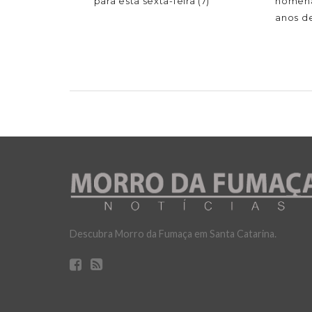
para esta sexta-feira (7)
homena
anos de
Descubra Morro da Fumaça em Santa Catarina.