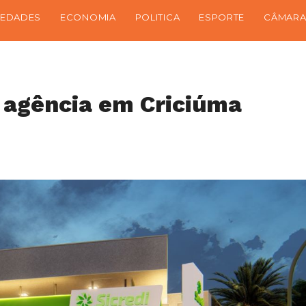
IEDADES
ECONOMIA
POLITICA
ESPORTE
CÂMARA
a agência em Criciúma