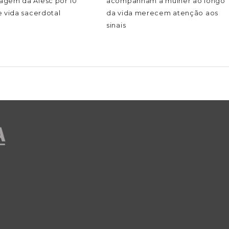
gem da Alesc por 10
acompanham a mulher ao longo
 vida sacerdotal
da vida merecem atenção aos
sinais