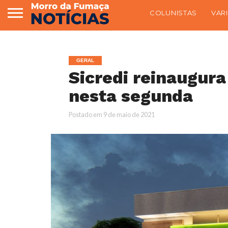
COLUNISTAS
VAR
GERAL
Sicredi reinaugur
nesta segunda
Postado em
9 de maio de 2021