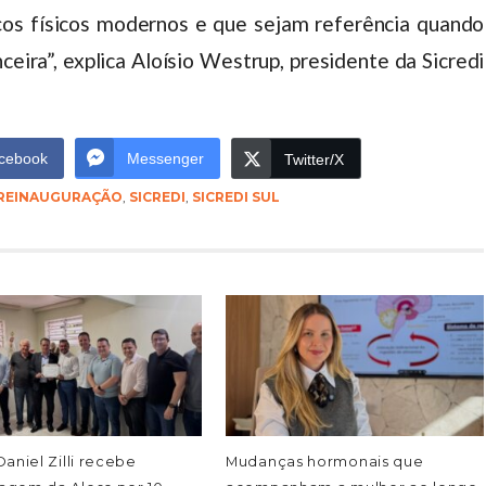
ços físicos modernos e que sejam referência quando
nceira”, explica Aloísio Westrup, presidente da Sicredi
cebook
Messenger
Twitter/X
REINAUGURAÇÃO
,
SICREDI
,
SICREDI SUL
aniel Zilli recebe
Mudanças hormonais que