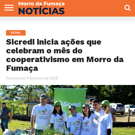
COLUNISTAS
VARIEDADES
ECONOMIA
POLITICA
ESPORTE
CÂMARA DE
GERAL
CONTATO
VEREADORES
GERAL
Sicredi inicia ações que
celebram o mês do
cooperativismo em Morro da
Fumaça
Postado em
9 de junho de 2018