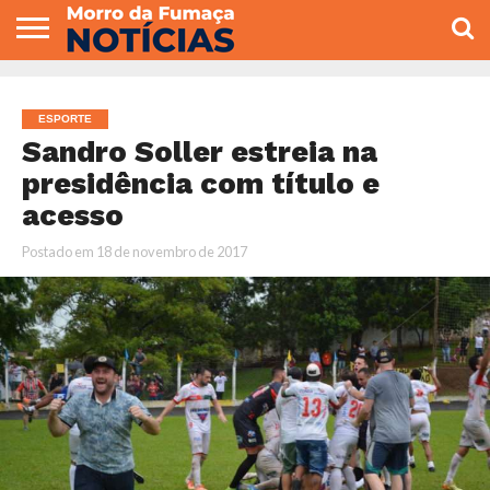
COLUNISTAS
VARIEDADES
ECONOMIA
POLITICA
ESPORTE
CÂMARA DE
GERAL
CONTATO
VEREADORES
ESPORTE
Sandro Soller estreia na
presidência com título e
acesso
Postado em
18 de novembro de 2017