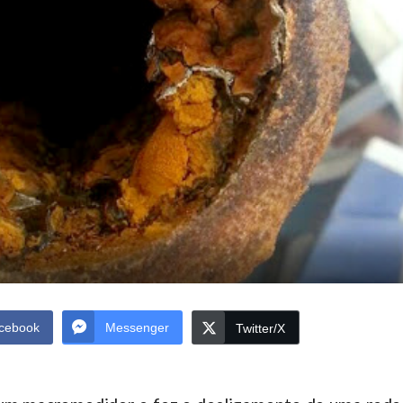
cebook
Messenger
Twitter/X