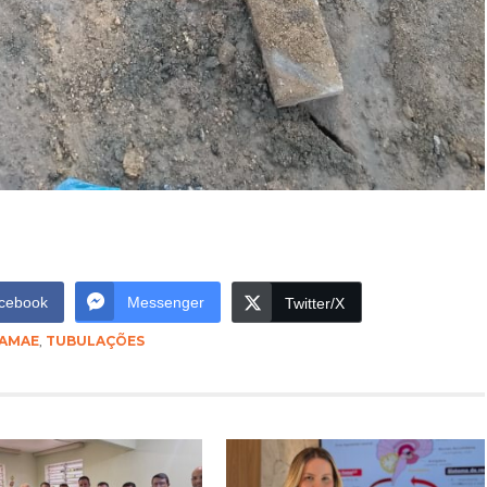
cebook
Messenger
Twitter/X
AMAE
,
TUBULAÇÕES