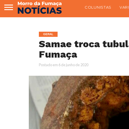
COLUNISTAS
VAR
GERAL
Samae troca tubul
Fumaça
Postado em
6 de junho de 2020