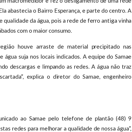
um macromedidor e fez o desligamento de uma rede
la abastecia o Bairro Esperança, e parte do centro. A
e qualidade da água, pois a rede de ferro antiga vinha
 sábados com o maior consumo.
gião houve arraste de material precipitado nas
 água suja nos locais indicados. A equipe do Samae
ndo descargas e limpando as redes. A água não traz
scartada”, explica o diretor do Samae, engenheiro
unicado ao Samae pelo telefone de plantão (48) 9
stas redes para melhorar a qualidade de nossa água”,