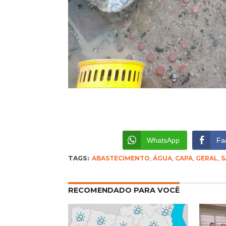
WhatsApp
Fa
TAGS:
ABASTECIMENTO
,
ÁGUA
,
CAPA
,
GERAL
,
S
RECOMENDADO PARA VOCÊ