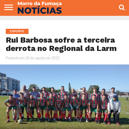
COLUNISTAS
VARIEDADES
ECONOMIA
POLITICA
ESPORTE
CÂMARA DE
GERAL
CONTATO
VEREADORES
ESPORTE
Rui Barbosa sofre a terceira
derrota no Regional da Larm
Postado em
20 de agosto de 2022