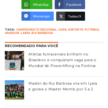
WhatsApp
Facebook
Messenger
Twitter/X
TAGS:
CAMPEONATO REGIONAL
,
CAPA
,
ESPORTE
,
FUTEBOL
AMADOR
,
LARM
,
RUI BARBOSA
RECOMENDADO PARA VOCÊ
Atletas fumacenses brilham no
Brasileiro e conquistam vaga para o
Mundial de Powerlifting na Polônia
Master do Rui Barbosa vira em Içara
e goleia o Master Memb por 5 a 2