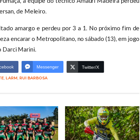
umaça, a equipe do técnico Amauri Madeira perdeu
Sersan, de Meleiro.
tado amargo e perdeu por 3 a 1. No próximo fim de
eza encarar o Metropolitano, no sábado (13), em jogo
 Darci Marini.
cebook
Messenger
Twitter/X
TE
,
LARM
,
RUI BARBOSA