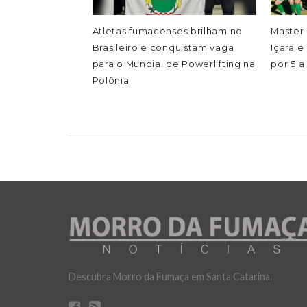
Atletas fumacenses brilham no
Master 
Brasileiro e conquistam vaga
Içara e
para o Mundial de Powerlifting na
por 5 a
Polônia
Descubra Morro da Fumaça em Santa Catarina.