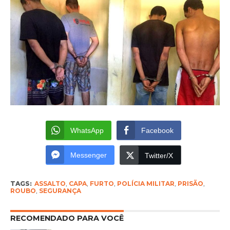
WhatsApp
Facebook
Messenger
Twitter/X
TAGS:
ASSALTO
,
CAPA
,
FURTO
,
POLÍCIA MILITAR
,
PRISÃO
,
ROUBO
,
SEGURANÇA
RECOMENDADO PARA VOCÊ