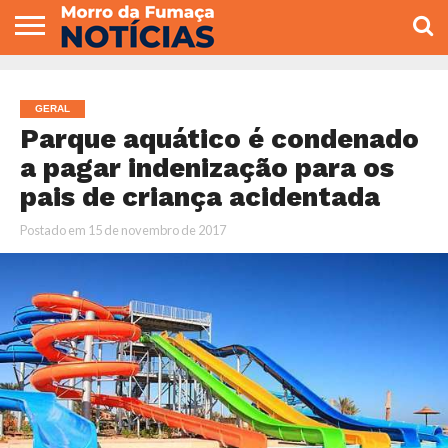
COLUNISTAS
VARIEDADES
ECONOMIA
POLITICA
ESPORTE
CÂMARA DE
GERAL
CONTATO
VEREADORES
GERAL
Parque aquático é condenado
a pagar indenização para os
pais de criança acidentada
Postado em
15 de novembro de 2017