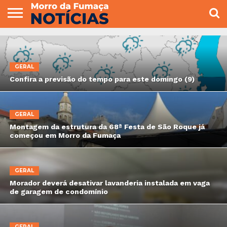
COLUNISTAS
VARIEDADES
ECONOMIA
POLITICA
ESPORTE
CÂMARA DE
GERAL
CONTATO
VEREADORES
GERAL
Confira a previsão do tempo para este domingo (9)
GERAL
Montagem da estrutura da 68ª Festa de São Roque já
começou em Morro da Fumaça
GERAL
Morador deverá desativar lavanderia instalada em vaga
de garagem de condomínio
GERAL