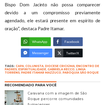
Bispo Dom Jacinto não possa comparecer
devido a um compromisso previamente
agendado, ele estará presente em espírito de
oração”, destaca Padre Itamar.
WhatsApp
Facebook
Messenger
Twitter/X
TAGS:
CAPA
,
COLUNISTA
,
DIOCESE CRICIÚMA
,
ENCONTRO DE
PADRES
,
ESPIRITUALIDADE
,
GABRIELA RECCO
,
LINHA
TORRENS
,
PADRE ITAMAR MAZZUCO
,
PARÓQUIA SÃO ROQUE
RECOMENDADO PARA VOCÊ
Caravana com a imagem de São
Roque percorre comunidades
fumacenses