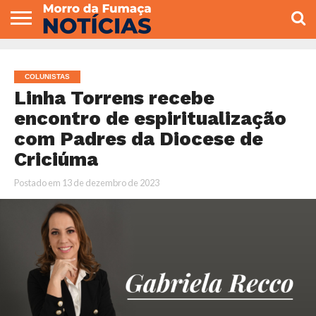
COLUNISTAS
VARIEDADES
ECONOMIA
POLITICA
ESPORTE
CÂMARA DE
GERAL
CONTATO
VEREADORES
COLUNISTAS
Linha Torrens recebe
encontro de espiritualização
com Padres da Diocese de
Criciúma
Postado em
13 de dezembro de 2023