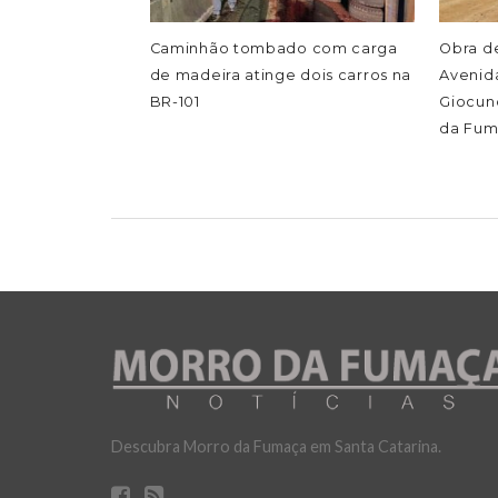
Caminhão tombado com carga
Obra d
de madeira atinge dois carros na
Avenida
BR-101
Giocund
da Fu
Descubra Morro da Fumaça em Santa Catarina.