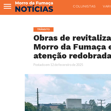
COLUNISTAS
VAR
TRÂNSITO
Obras de revitaliz
Morro da Fumaça 
atenção redobrad
Postado em
12 de fevereiro de 2025