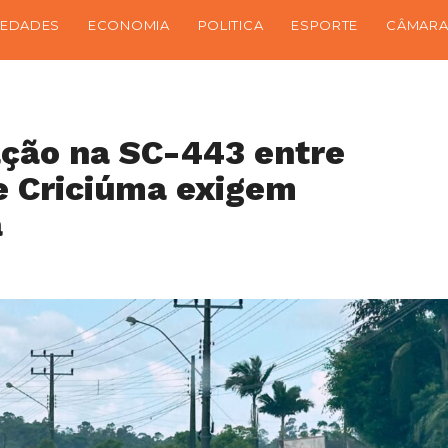
IEDADES
ECONOMIA
POLITICA
ESPORTE
CÂMARA
ação na SC-443 entre
e Criciúma exigem
a