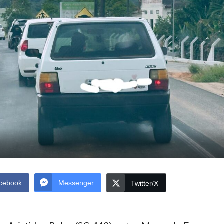
cebook
Messenger
Twitter/X