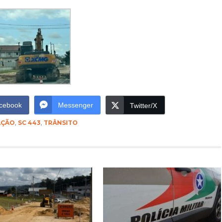
cebook
Messenger
Twitter/X
AÇÃO
,
SC 443
,
TRÂNSITO