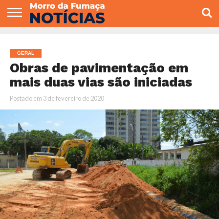
COLUNISTAS
VARIEDADES
ECONOMIA
POLITICA
ESPORTE
CÂMARA DE
GERAL
CONTATO
VEREADORES
GERAL
Obras de pavimentação em
mais duas vias são iniciadas
Postado em
3 de fevereiro de 2020