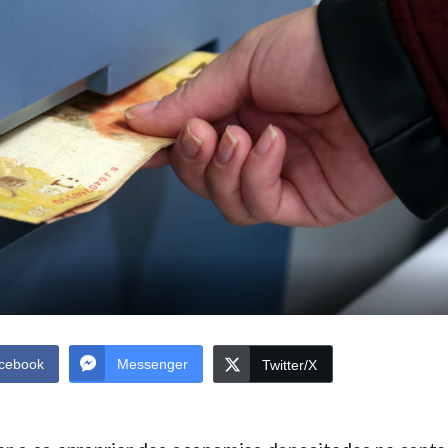
cebook
Messenger
Twitter/X