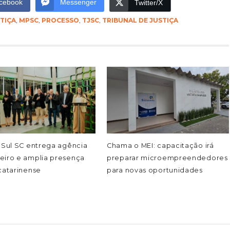
cebook
Messenger
Twitter/X
TIÇA
,
MPSC
,
PROCESSO
,
TJSC
,
TRIBUNAL DE JUSTIÇA
 Sul SC entrega agência
Chama o MEI: capacitação irá
eiro e amplia presença
preparar microempreendedores
catarinense
para novas oportunidades