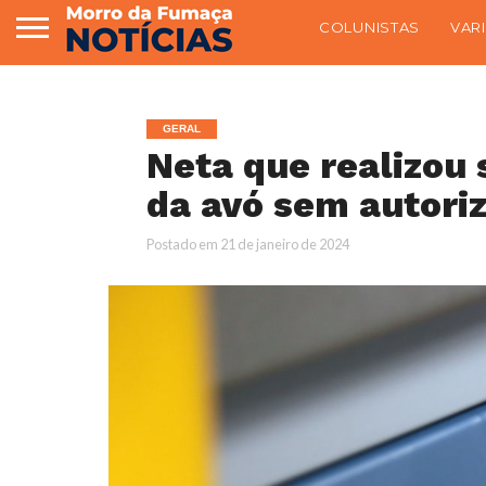
COLUNISTAS
VAR
GERAL
Neta que realizou 
da avó sem autori
Postado em
21 de janeiro de 2024