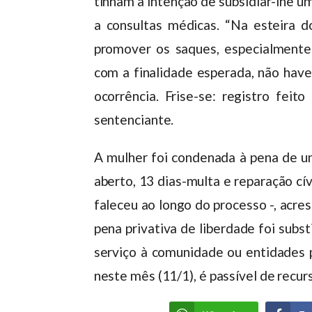
tinham a intenção de subsidiar-lhe um
a consultas médicas. “Na esteira d
promover os saques, especialment
com a finalidade esperada, não have
ocorrência. Frise-se: registro feit
sentenciante.
A mulher foi condenada à pena de u
aberto, 13 dias-multa e reparação cív
faleceu ao longo do processo -, acre
pena privativa de liberdade foi subst
serviço à comunidade ou entidades p
neste mês (11/1), é passível de recu