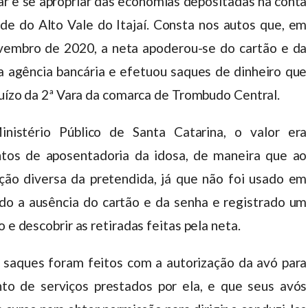
r e se apropriar das economias depositadas na conta
de do Alto Vale do Itajaí. Consta nos autos que, em
vembro de 2020, a neta apoderou-se do cartão e da
a agência bancária e efetuou saques de dinheiro que
 juízo da 2ª Vara da comarca de Trombudo Central.
istério Público de Santa Catarina, o valor era
tos de aposentadoria da idosa, de maneira que ao
ão diversa da pretendida, já que não foi usado em
ado a ausência do cartão e da senha e registrado um
 e descobrir as retiradas feitas pela neta.
 saques foram feitos com a autorização da avó para
o de serviços prestados por ela, e que seus avós