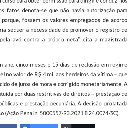
 curso para obter permissão para dirigir e conduzi-los
os fatos denota-se que não havia autorização para
e porque, fossem os valores empregados de acordo
ria sequer a necessidade de promover o registro de
o pela avó contra a própria neta”, cita a magistrada
m ano, cinco meses e 15 dias de reclusão em regime
el no valor de R$ 4 mil aos herdeiros da vítima – que
scido de juros de mora e corrigido monetariamente. A
ituída por duas restritivas de direitos – prestação de
úblicas e prestação pecuniária. A decisão, prolatada
rso (Ação Penal n. 5000557-93.2021.8.24.0074/SC).