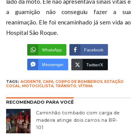
lado da moto. Ele não apresentava sinais vitais e
a guarnição não conseguiu fazer a sua
reanimação. Ele foi encaminhado já sem vida ao
Hospital São Roque.
WhatsApp
Facebook
Messenger
Twitter/X
TAGS:
ACIDENTE
,
CAPA
,
CORPO DE BOMBEIROS
,
ESTAÇÃO
COCAL
,
MOTOCICLISTA
,
TRÂNSITO
,
VÍTIMA
RECOMENDADO PARA VOCÊ
Caminhão tombado com carga de
madeira atinge dois carros na BR-
101