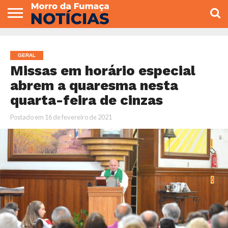
COLUNISTAS
VARIEDADES
ECONOMIA
POLITICA
ESPORTE
CÂMARA DE
GERAL
CONTATO
VEREADORES
GERAL
Missas em horário especial
abrem a quaresma nesta
quarta-feira de cinzas
Postado em
16 de fevereiro de 2021