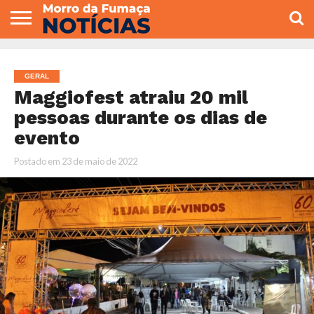
COLUNISTAS
VARIEDADES
ECONOMIA
POLITICA
ESPORTE
CÂMARA DE
GERAL
CONTATO
VEREADORES
GERAL
Maggiofest atraiu 20 mil
pessoas durante os dias de
evento
Postado em
23 de maio de 2022