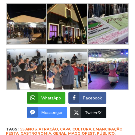
WhatsApp
Facebook
Messenger
Twitter/X
TAGS:
55 ANOS
,
ATRAÇÃO
,
CAPA
,
CULTURA
,
EMANCIPAÇÃO
,
FESTA
,
GASTRONOMIA
,
GERAL
,
MAGGIOFEST
,
PÚBLICO
,