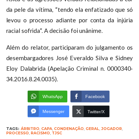
da pele da vítima, “tendo ela enfatizado que só
levou o processo adiante por conta da injúria
racial sofrida”. A decisão foi unânime.
Além do relator, participaram do julgamento os
desembargadores José Everaldo Silva e Sidney
Eloy Dalabrida (Apelação Criminal n. 0000340-
34.2016.8.24.0035).
WhatsApp
Facebook
Messenger
Twitter/X
TAGS:
ÁRBITRO
,
CAPA
,
CONDENAÇÃO
,
GERAL
,
JOGADOR
,
PROCESSO
,
RACISMO
,
TJSC