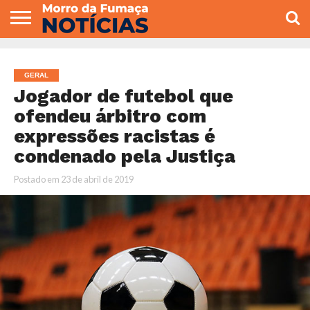
COLUNISTAS
VARIEDADES
ECONOMIA
POLITICA
ESPORTE
CÂMARA DE
GERAL
CONTATO
VEREADORES
GERAL
Jogador de futebol que
ofendeu árbitro com
expressões racistas é
condenado pela Justiça
Postado em
23 de abril de 2019