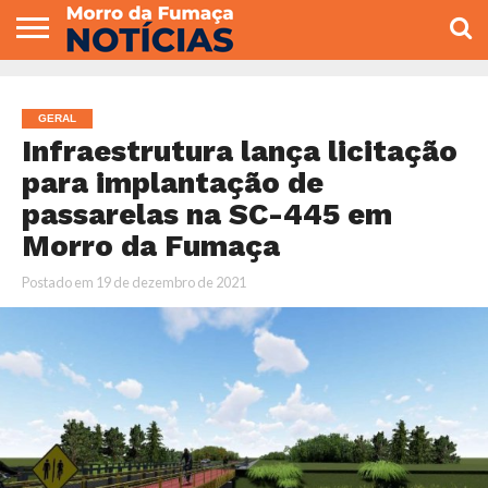
COLUNISTAS
VARIEDADES
ECONOMIA
POLITICA
ESPORTE
CÂMARA DE
GERAL
CONTATO
VEREADORES
GERAL
Infraestrutura lança licitação
para implantação de
passarelas na SC-445 em
Morro da Fumaça
Postado em
19 de dezembro de 2021