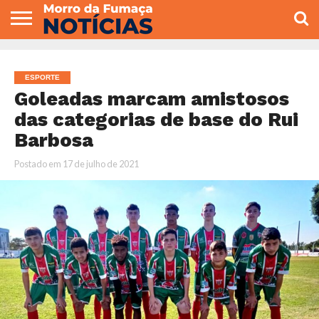
COLUNISTAS
VARIEDADES
ECONOMIA
POLITICA
ESPORTE
CÂMARA DE
GERAL
CONTATO
VEREADORES
ESPORTE
Goleadas marcam amistosos
das categorias de base do Rui
Barbosa
Postado em
17 de julho de 2021