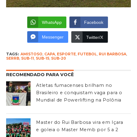
WhatsApp
Facebook
Messenger
Twitter/X
TAGS:
AMISTOSO
,
CAPA
,
ESPORTE
,
FUTEBOL
,
RUI BARBOSA
,
SERRB
,
SUB-11
,
SUB-15
,
SUB-20
RECOMENDADO PARA VOCÊ
Atletas fumacenses brilham no
Brasileiro e conquistam vaga para o
Mundial de Powerlifting na Polônia
Master do Rui Barbosa vira em Içara
e goleia o Master Memb por 5 a 2