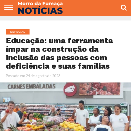
COLUNISTAS
VARIEDADES
ECONOMIA
POLITICA
ESPORTE
CÂMARA DE
GERAL
CONTATO
VEREADORES
ESPECIAL
Educação: uma ferramenta
ímpar na construção da
inclusão das pessoas com
deficiência e suas famílias
Postado em
24 de agosto de 2023