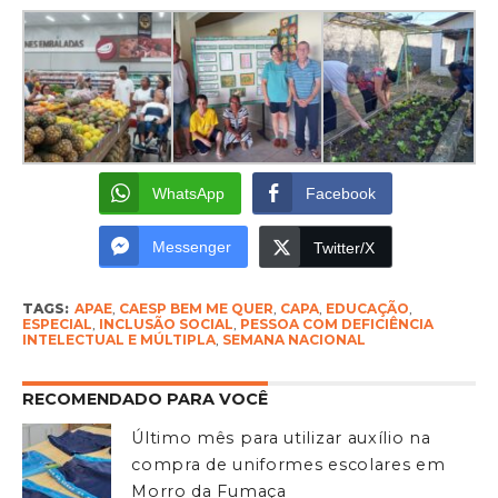
WhatsApp
Facebook
Messenger
Twitter/X
TAGS:
APAE
,
CAESP BEM ME QUER
,
CAPA
,
EDUCAÇÃO
,
ESPECIAL
,
INCLUSÃO SOCIAL
,
PESSOA COM DEFICIÊNCIA
INTELECTUAL E MÚLTIPLA
,
SEMANA NACIONAL
RECOMENDADO PARA VOCÊ
Último mês para utilizar auxílio na
compra de uniformes escolares em
Morro da Fumaça