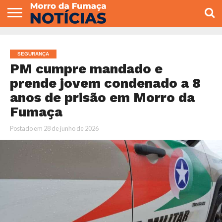
COLUNISTAS
VARIEDADES
ECONOMIA
POLITICA
ESPORTE
CÂMARA DE
GERAL
CONTATO
VEREADORES
SEGURANÇA
PM cumpre mandado e
prende jovem condenado a 8
anos de prisão em Morro da
Fumaça
Postado em
28 de junho de 2026