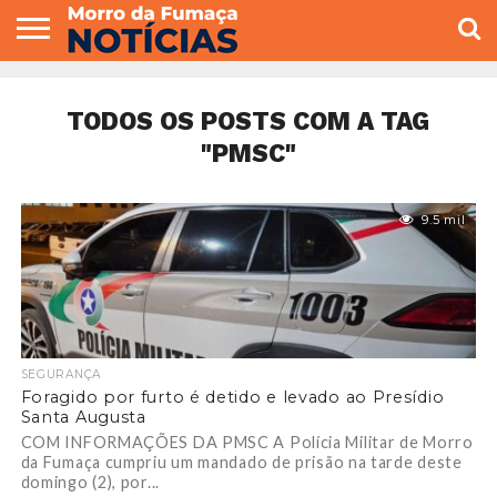
COLUNISTAS
VARIEDADES
ECONOMIA
POLITICA
ESPORTE
CÂMARA DE
GERAL
CONTATO
VEREADORES
TODOS OS POSTS COM A TAG
"PMSC"
9.5 mil
SEGURANÇA
Foragido por furto é detido e levado ao Presídio
Santa Augusta
COM INFORMAÇÕES DA PMSC A Polícia Militar de Morro
da Fumaça cumpriu um mandado de prisão na tarde deste
domingo (2), por...