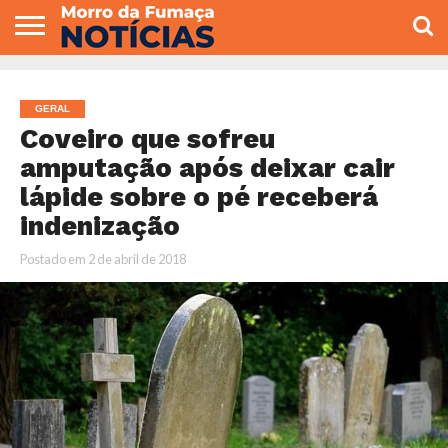
COLUNISTAS
VARIEDADES
ECONOMIA
POLITICA
ESPORTE
CÂMARA DE
GERAL
CONTATO
VEREADORES
GERAL
Coveiro que sofreu
amputação após deixar cair
lápide sobre o pé receberá
indenização
Postado em
2 de abril de 2018