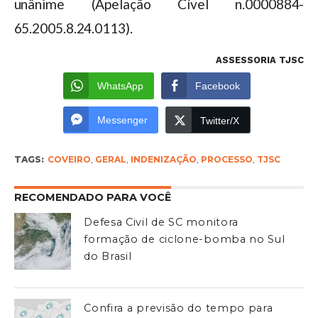
unânime (Apelação Cível n.0000884-
65.2005.8.24.0113).
ASSESSORIA TJSC
WhatsApp
Facebook
Messenger
Twitter/X
TAGS:
COVEIRO
,
GERAL
,
INDENIZAÇÃO
,
PROCESSO
,
TJSC
RECOMENDADO PARA VOCÊ
Defesa Civil de SC monitora
formação de ciclone-bomba no Sul
do Brasil
Confira a previsão do tempo para