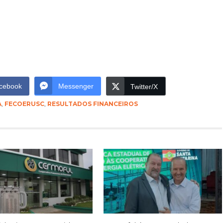
cebook
Messenger
Twitter/X
A
,
FECOERUSC
,
RESULTADOS FINANCEIROS