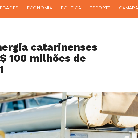
IEDADES
ECONOMIA
POLITICA
ESPORTE
CÂMARA
nergia catarinenses
$ 100 milhões de
1