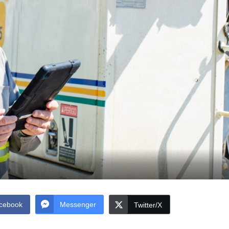
cebook
Messenger
Twitter/X