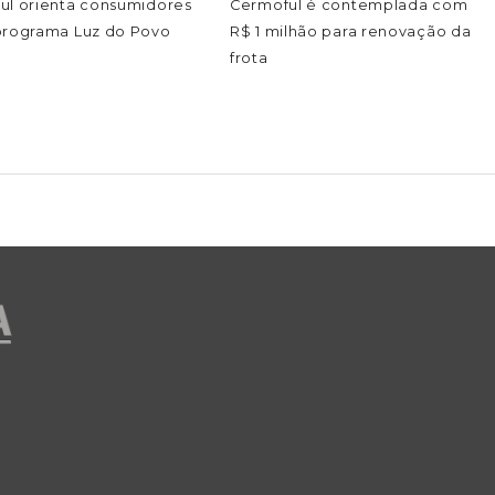
ul orienta consumidores
Cermoful é contemplada com
programa Luz do Povo
R$ 1 milhão para renovação da
frota