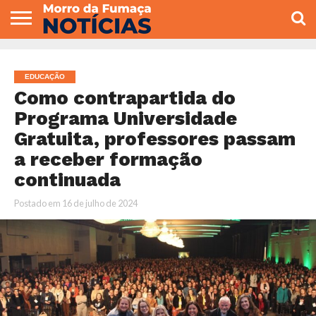
COLUNISTAS
VARIEDADES
ECONOMIA
POLITICA
ESPORTE
CÂMARA DE
GERAL
CONTATO
VEREADORES
EDUCAÇÃO
Como contrapartida do
Programa Universidade
Gratuita, professores passam
a receber formação
continuada
Postado em
16 de julho de 2024