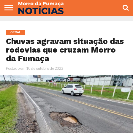
COLUNISTAS
VARIEDADES
ECONOMIA
POLITICA
ESPORTE
CÂMARA DE
GERAL
CONTATO
VEREADORES
GERAL
Chuvas agravam situação das
rodovias que cruzam Morro
da Fumaça
Postado em
10 de outubro de 2023