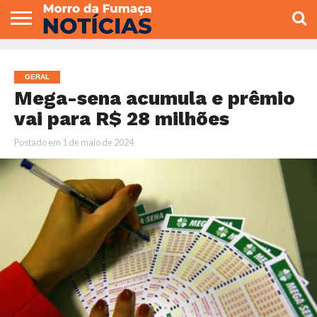
COLUNISTAS
VARIEDADES
ECONOMIA
POLITICA
ESPORTE
CÂMARA DE
GERAL
CONTATO
VEREADORES
GERAL
Mega-sena acumula e prêmio
vai para R$ 28 milhões
Postado em
1 de maio de 2024