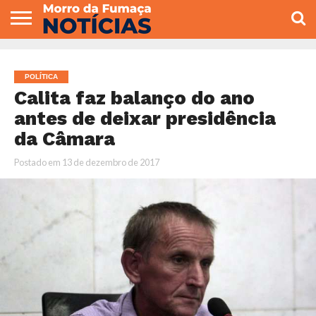
COLUNISTAS
VARIEDADES
ECONOMIA
POLITICA
ESPORTE
CÂMARA DE
GERAL
CONTATO
VEREADORES
POLÍTICA
Calita faz balanço do ano
antes de deixar presidência
da Câmara
Postado em
13 de dezembro de 2017