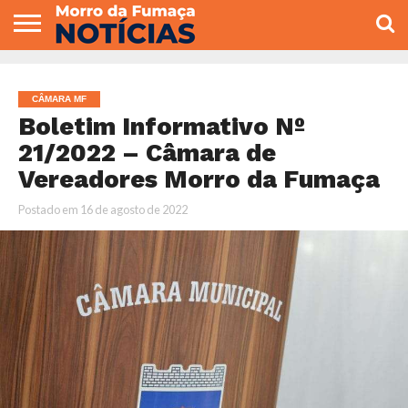
COLUNISTAS
VARIEDADES
ECONOMIA
POLITICA
ESPORTE
CÂMARA DE
GERAL
CONTATO
VEREADORES
CÂMARA MF
Boletim Informativo Nº
21/2022 – Câmara de
Vereadores Morro da Fumaça
Postado em
16 de agosto de 2022