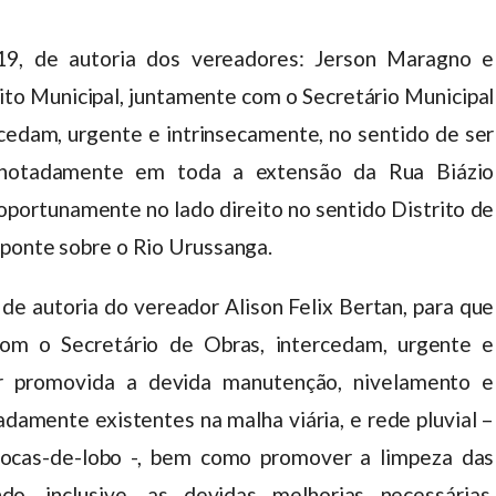
19, de autoria dos vereadores: Jerson Maragno e
to Municipal, juntamente com o Secretário Municipal
rcedam, urgente e intrinsecamente, no sentido de ser
, notadamente em toda a extensão da Rua Biázio
oportunamente no lado direito no sentido Distrito de
 ponte sobre o Rio Urussanga.
de autoria do vereador Alison Felix Bertan, para que
com o Secretário de Obras, intercedam, urgente e
er promovida a devida manutenção, nivelamento e
adamente existentes na malha viária, e rede pluvial –
 bocas-de-lobo -, bem como promover a limpeza das
do, inclusive, as devidas melhorias necessárias,