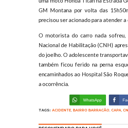
uma moto Honda Titan na Estrada Ge
GM Montana por volta das 15h50
precisou ser acionado para atender a 
O motorista do carro nada sofreu
Nacional de Habilitação (CNH) apres
do joelho. O adolescente transporta
também ficou ferido na perna esque
encaminhados ao Hospital São Roque.
a ocorrência.
WhatsApp
Fa
TAGS:
ACIDENTE
,
BAIRRO BARRACÃO
,
CAPA
,
C