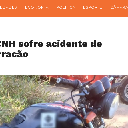
IEDADES
ECONOMIA
POLITICA
ESPORTE
CÂMARA
NH sofre acidente de
rracão