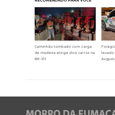
RECOMENDADO PARA VOCÊ
Caminhão tombado com carga
Foragid
de madeira atinge dois carros na
levado 
BR-101
August