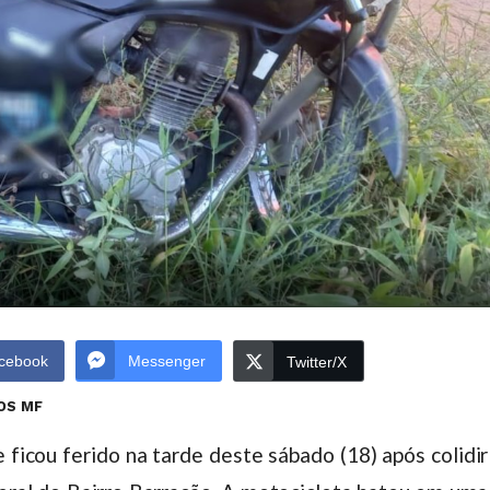
cebook
Messenger
Twitter/X
OS MF
ficou ferido na tarde deste sábado (18) após colidir