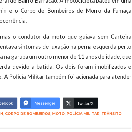
ral do Bairro Barracão. A motocicleta bateu em uma
min e o Corpo de Bombeiros de Morro da Fumaça
ocorrência.
, mas o condutor da moto que guiava sem Carteira
entava sintomas de luxação na perna esquerda perto
va na garupa um outro menor de 11 anos de idade, que
rda devido a batida. Os dois foram imobilizados e
 A Polícia Militar também foi acionada para atender
cebook
Messenger
Twitter/X
NH
,
CORPO DE BOMBEIROS
,
MOTO
,
POLÍCIA MILITAR
,
TRÂNSITO