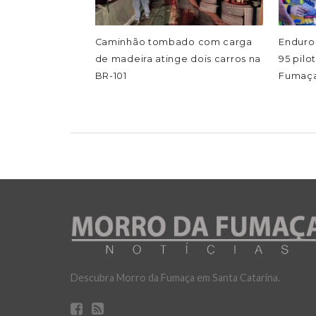
Caminhão tombado com carga
Enduro
de madeira atinge dois carros na
95 pil
BR-101
Fumaç
Descubra Morro da Fumaça em Santa Catarina.