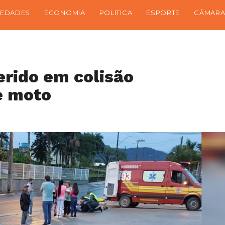
IEDADES
ECONOMIA
POLITICA
ESPORTE
CÂMARA
erido em colisão
e moto