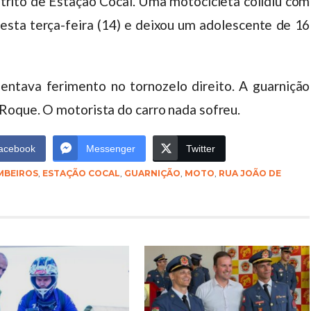
strito de Estação Cocal. Uma motocicleta colidiu com
esta terça-feira (14) e deixou um adolescente de 16
entava ferimento no tornozelo direito. A guarnição
Roque. O motorista do carro nada sofreu.
acebook
Messenger
Twitter
MBEIROS
,
ESTAÇÃO COCAL
,
GUARNIÇÃO
,
MOTO
,
RUA JOÃO DE