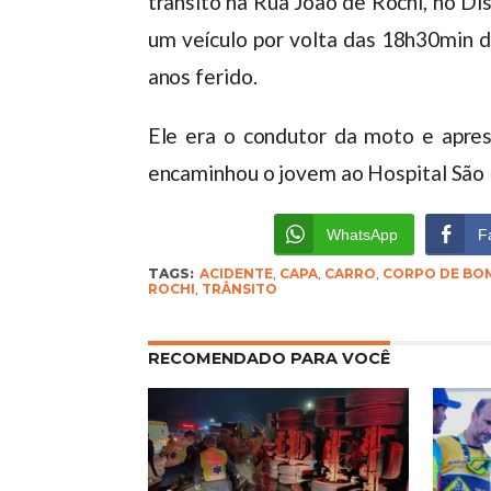
trânsito na Rua João de Rochi, no Di
um veículo por volta das 18h30min d
anos ferido.
Ele era o condutor da moto e apres
encaminhou o jovem ao Hospital São 
WhatsApp
F
TAGS:
ACIDENTE
,
CAPA
,
CARRO
,
CORPO DE BO
ROCHI
,
TRÂNSITO
RECOMENDADO PARA VOCÊ