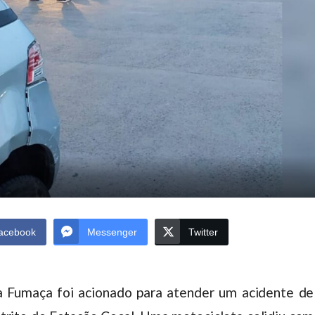
acebook
Messenger
Twitter
 Fumaça foi acionado para atender um acidente de