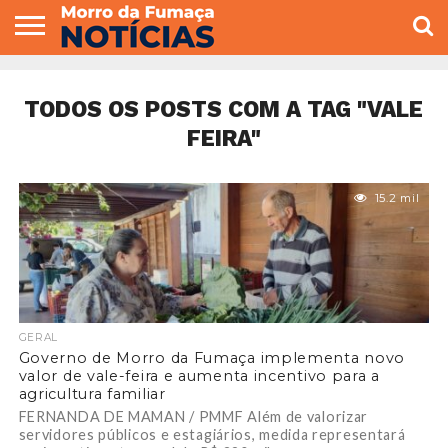
COLUNISTAS
VARIEDADES
ECONOMIA
POLITICA
ESPORTE
CÂMARA DE
GERAL
CONTATO
VEREADORES
TODOS OS POSTS COM A TAG "VALE
FEIRA"
15.2 mil
GERAL
Governo de Morro da Fumaça implementa novo
valor de vale-feira e aumenta incentivo para a
agricultura familiar
FERNANDA DE MAMAN / PMMF Além de valorizar
servidores públicos e estagiários, medida representará