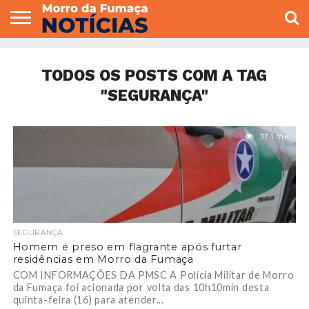
COLUNISTAS
VARIEDADES
ECONOMIA
POLITICA
ESPORTE
CÂMARA DE
GERAL
CONTATO
VEREADORES
TODOS OS POSTS COM A TAG
"SEGURANÇA"
37.1 mil
SEGURANÇA
Homem é preso em flagrante após furtar
residências em Morro da Fumaça
COM INFORMAÇÕES DA PMSC A Polícia Militar de Morro
da Fumaça foi acionada por volta das 10h10min desta
quinta-feira (16) para atender...