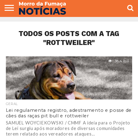
COLUNISTAS
VARIEDADES
ECONOMIA
POLITICA
ESPORTE
CÂMARA DE
GERAL
CONTATO
VEREADORES
TODOS OS POSTS COM A TAG
"ROTTWEILER"
38.4 mil
GERAL
Lei regulamenta registro, adestramento e posse de
cães das raças pit bull e rottweiler
SAMUEL WOYCIEKOWSKI / CMMF A ideia para o Projeto
de Lei surgiu após moradores de diversas comunidades
terem relatado aos vereadores ataques...