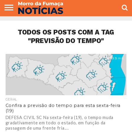
COLUNISTAS
VARIEDADES
ECONOMIA
POLITICA
ESPORTE
CÂMARA DE
GERAL
CONTATO
VEREADORES
TODOS OS POSTS COM A TAG
"PREVISÃO DO TEMPO"
9.9 mil
GERAL
Confira a previsão do tempo para esta sexta-feira
(19)
DEFESA CIVIL SC Na sexta-feira (19), o tempo muda
gradativamente em todo o estado, em função da
passagem de uma frente fria....