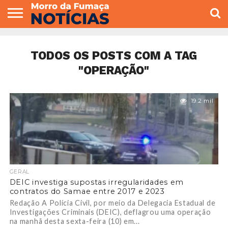
COLUNISTAS
VARIEDADES
ECONOMIA
POLITICA
ESPORTE
CÂMARA DE
GERAL
CONTATO
VEREADORES
TODOS OS POSTS COM A TAG
"OPERAÇÃO"
19.2 mil
GERAL
DEIC investiga supostas irregularidades em
contratos do Samae entre 2017 e 2023
Redação A Polícia Civil, por meio da Delegacia Estadual de
Investigações Criminais (DEIC), deflagrou uma operação
na manhã desta sexta-feira (10) em...