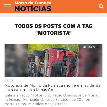
COLUNISTAS
VARIEDADES
ECONOMIA
POLITICA
ESPORTE
CÂMARA DE
GERAL
CONTATO
VEREADORES
TODOS OS POSTS COM A TAG
"MOTORISTA"
44.5 mil
GERAL
Motorista de Morro da Fumaça morre em acidente
com carreta em Minas Gerais
Gabriela Recco / Fotos: divulgação O morador de Morro
da Fumaça, Fernando Cardoso Salvador, de 33 anos,
morreu após um acidente registrado...