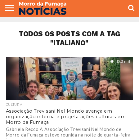
COLUNISTAS
VARIEDADES
ECONOMIA
POLITICA
ESPORTE
CÂMARA DE
GERAL
CONTATO
VEREADORES
TODOS OS POSTS COM A TAG
"ITALIANO"
10.3 mil
CULTURA
Associação Trevisani Nel Mondo avança em
organização interna e projeta ações culturais em
Morro da Fumaça
Gabriela Recco A Associação Trevisani Nel Mondo de
Morro da Fumaça esteve reunida na noite de quarta-feira