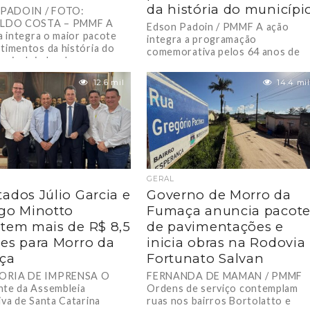
da história do municípi
PADOIN / FOTO:
LDO COSTA – PMMF A
Edson Padoin / PMMF A ação
va integra o maior pacote
integra a programação
stimentos da história do
comemorativa pelos 64 anos de
o, incluindo obras...
emancipação político-
administrativa do município. O
12.6 mil
14.4 mil
Governo de Morro...
GERAL
ados Júlio Garcia e
Governo de Morro da
go Minotto
Fumaça anuncia pacot
tem mais de R$ 8,5
de pavimentações e
es para Morro da
inicia obras na Rodovia
ça
Fortunato Salvan
ORIA DE IMPRENSA O
FERNANDA DE MAMAN / PMMF
nte da Assembleia
Ordens de serviço contemplam
iva de Santa Catarina
ruas nos bairros Bortolatto e