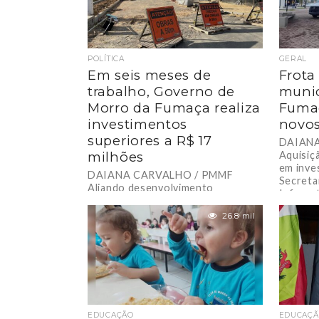
POLÍTICA
GERAL
Em seis meses de
Frota
trabalho, Governo de
munic
Morro da Fumaça realiza
Fumaç
investimentos
novos
superiores a R$ 17
DAIANA
milhões
Aquisiç
em inve
DAIANA CARVALHO / PMMF
Secreta
Aliando desenvolvimento
Infraes
econômico sustentável à
frota...
promoção de qualidade de vida do
26.8 mil
cidadão, Administração Municipal
celebra conclusão de obras...
EDUCAÇÃO
EDUCAÇ