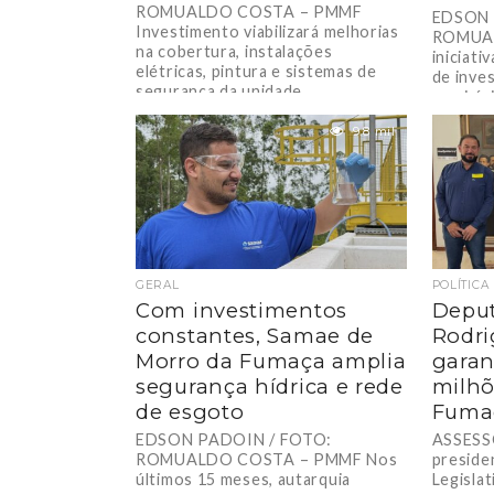
ROMUALDO COSTA – PMMF
EDSON 
Investimento viabilizará melhorias
ROMUA
na cobertura, instalações
iniciati
elétricas, pintura e sistemas de
de inve
segurança da unidade....
municípi
9.8 mil
GERAL
POLÍTICA
Com investimentos
Deput
constantes, Samae de
Rodri
Morro da Fumaça amplia
garan
segurança hídrica e rede
milhõ
de esgoto
Fuma
EDSON PADOIN / FOTO:
ASSESS
ROMUALDO COSTA – PMMF Nos
preside
últimos 15 meses, autarquia
Legislat