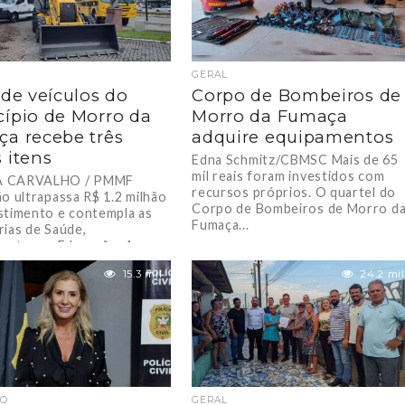
GERAL
 de veículos do
Corpo de Bombeiros de
ípio de Morro da
Morro da Fumaça
a recebe três
adquire equipamentos
 itens
Edna Schmitz/CBMSC Mais de 65
mil reais foram investidos com
 CARVALHO / PMMF
recursos próprios. O quartel do
ão ultrapassa R$ 1.2 milhão
Corpo de Bombeiros de Morro d
stimento e contempla as
Fumaça...
rias de Saúde,
trutura e Educação. A
15.3 mil
24.2 mil
ÃO
GERAL