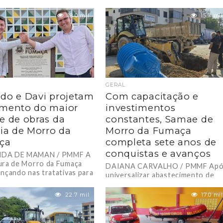
 deputado Julio Garcia
Esperança, somando mais de R$ 4
e o deputado estadual
milhões em...
18.0 mil
15.7 mil
 Minotto...
GERAL
do e Davi projetam
Com capacitação e
mento do maior
investimentos
e de obras da
constantes, Samae de
ria de Morro da
Morro da Fumaça
ça
completa sete anos de
conquistas e avanços
DA DE MAMAN / PMMF A
ura de Morro da Fumaça
DAIANA CARVALHO / PMMF Ap
ançando nas tratativas para
universalizar abastecimento de
ve se tornar o...
água, esforços se concentram na
implantação da rede coletora de
22.7 mil
17.0 mil
esgoto. Em 2025, o...