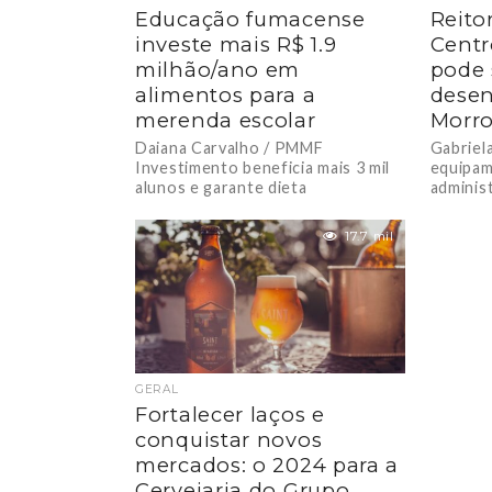
Educação fumacense
Reito
investe mais R$ 1.9
Centr
milhão/ano em
pode 
alimentos para a
desen
merenda escolar
Morr
Daiana Carvalho / PMMF
Gabriel
Investimento beneficia mais 3 mil
equipam
alunos e garante dieta
adminis
diversificada com mais de 125
comunid
produtos. Uma dieta de...
ganhou 
17.7 mil
GERAL
Fortalecer laços e
conquistar novos
mercados: o 2024 para a
Cervejaria do Grupo