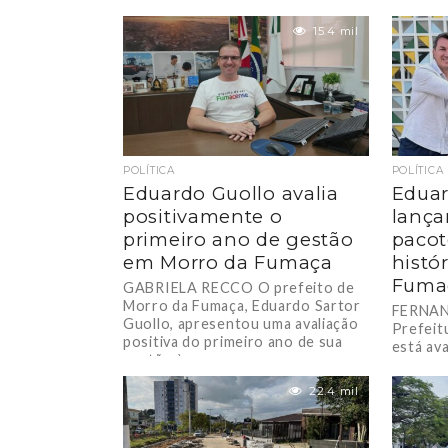
investiu mais de R$ 3.6 milhões em
(Alesc),
melhorias no...
(PSD), 
15.4 mil
Rodrigo
POLÍTICA
POLÍTICA
Eduardo Guollo avalia
Eduar
positivamente o
lança
primeiro ano de gestão
pacot
em Morro da Fumaça
histó
Fuma
GABRIELA RECCO O prefeito de
Morro da Fumaça, Eduardo Sartor
FERNAN
Guollo, apresentou uma avaliação
Prefeit
positiva do primeiro ano de sua
está av
gestão à...
o que de
22.4 mil