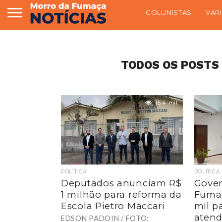
COLUNISTAS
VAR
TODOS OS POSTS 
15.4 mil
POLÍTICA
POLÍTICA
Deputados anunciam R$
Gover
1 milhão para reforma da
Fuma
Escola Pietro Maccari
mil pa
atend
EDSON PADOIN / FOTO: