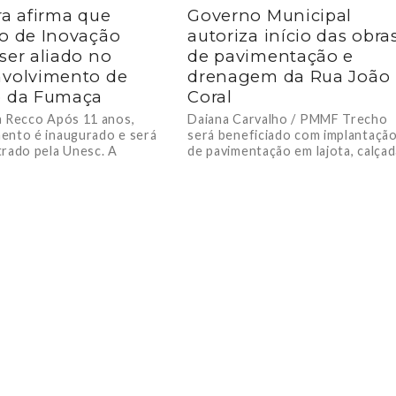
ra afirma que
Governo Municipal
o de Inovação
autoriza início das obra
ser aliado no
de pavimentação e
volvimento de
drenagem da Rua João
o da Fumaça
Coral
a Recco Após 11 anos,
Daiana Carvalho / PMMF Trecho
ento é inaugurado e será
será beneficiado com implantaçã
trado pela Unesc. A
de pavimentação em lajota, calçad
ade do Sul catarinense
pública e sistema de drenagem
na última semana...
pluvial. Em ato...