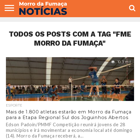
COLUNISTAS
VARIEDADES
ECONOMIA
POLITICA
ESPORTE
CÂMARA DE
GERAL
CONTATO
VEREADORES
TODOS OS POSTS COM A TAG "FME
MORRO DA FUMAÇA"
10.3 mil
ESPORTE
Mais de 1.800 atletas estarão em Morro da Fumaça
para a Etapa Regional Sul dos Joguinhos Abertos
Edson Padoin/PMMF Competição reunirá jovens de 28
municípios e irá movimentar a economia local até domingo
(14). Morro da Fumaça receberá, a...