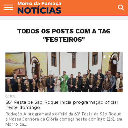
COLUNISTAS
VARIEDADES
ECONOMIA
POLITICA
ESPORTE
CÂMARA DE
GERAL
CONTATO
VEREADORES
TODOS OS POSTS COM A TAG
"FESTEIROS"
8.5 mil
GERAL
68ª Festa de São Roque inicia programação oficial
neste domingo
Redação A programação oficial da 68ª Festa de São Roque
e Nossa Senhora da Glória começa neste domingo (26), em
Morro da...